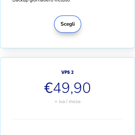
Scegli
VPS 2
€
49,90
+ iva / mese